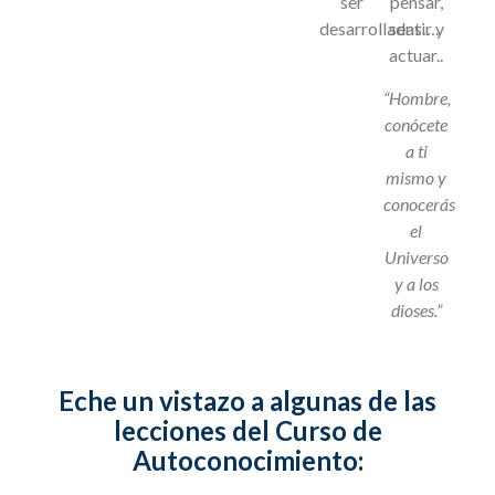
ser
pensar,
desarrolladas….
sentir y
actuar..
“Hombre,
conócete
a ti
mismo y
conocerás
el
Universo
y a los
dioses.”
Eche un vistazo a algunas de las
lecciones del Curso de
Autoconocimiento: