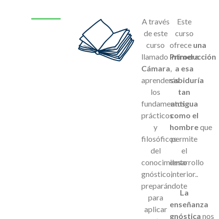
A través
Este
de este
curso
curso
ofrece
una
llamado
Primera
introducción
Cámara
,
a esa
aprenderás
sabiduría
los
tan
fundamentos
antigua
prácticos
como el
y
hombre
que
filosóficos
permite
del
el
conocimiento
desarrollo
gnóstico,
interior..
preparándote
La
para
enseñanza
aplicar
gnóstica
nos