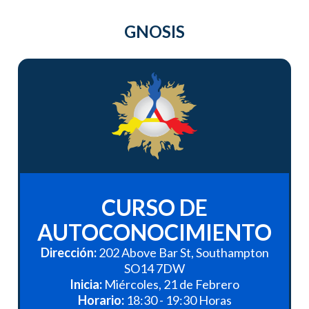
GNOSIS
CURSO DE
AUTOCONOCIMIENTO
Dirección:
202 Above Bar St, Southampton
SO14 7DW
Inicia:
Miércoles, 21 de Febrero
Horario:
18:30 - 19:30 Horas