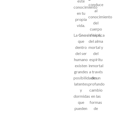
este
conduce
conocimiento
al
en tu
conocimiento
propia
del
vida.
cuerpo
La
Gnosis
físico,
explica
que
del alma
dentro
mortal y
del ser
del
humano
espíritu
existen
inmortal
grandes
a través
posibilidades
de un
latentes
profundo
y
cambio
dormidas
en las
que
formas
pueden
de